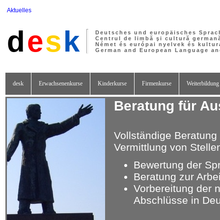
Aktuelles
d
e
s
k
Deutsches und europäisches Sprac
Centrul de limbă şi cultură german
Német és európai nyelvek és kultur
German and European Language and
desk
Erwachsenenkurse
Kinderkurse
Firmenkurse
Weiterbildung
Beratung für A
Vollständige Beratung
Vermittlung von Stelle
Bewertung der Sp
Beratung zur Arbe
Vorbereitung der 
Abschlüsse in De