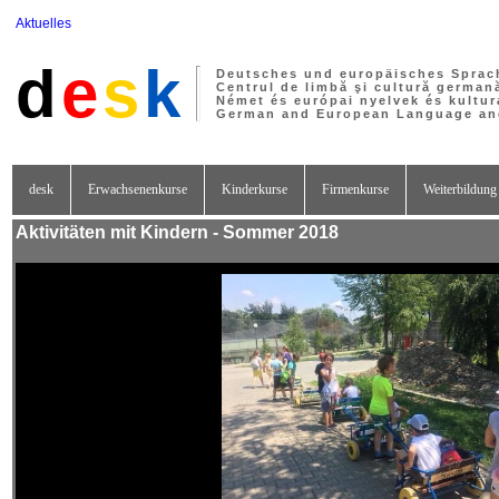
Aktuelles
d
e
s
k
Deutsches und europäisches Sprac
Centrul de limbă şi cultură german
Német és európai nyelvek és kultur
German and European Language and
desk
Erwachsenenkurse
Kinderkurse
Firmenkurse
Weiterbildung
Aktivitäten mit Kindern - Sommer 2018