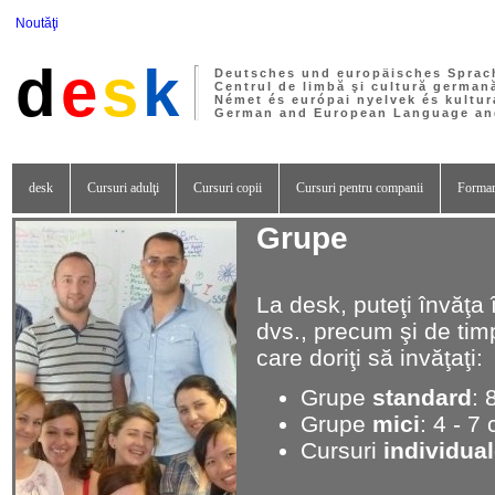
Noutăţi
d
e
s
k
Deutsches und europäisches Sprac
Centrul de limbă şi cultură german
Német és európai nyelvek és kultur
German and European Language and
desk
Cursuri adulţi
Cursuri copii
Cursuri pentru companii
Formar
Grupe
La desk, puteţi învăţa î
dvs., precum şi de timp
care doriţi să invăţaţi:
Grupe
standard
: 
Grupe
mici
: 4 - 7
Cursuri
individua