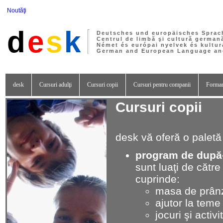
Noutăţi
d
e
s
k
Deutsches und europäisches Sprac
Centrul de limbă şi cultură german
Német és európai nyelvek és kultur
German and European Language and
desk
Cursuri adulţi
Cursuri copii
Cursuri pentru companii
Formar
Cursuri copii
desk vă oferă o paletă
program de după
sunt luaţi de către
cuprinde:
masa de prân
ajutor la teme
jocuri şi activ