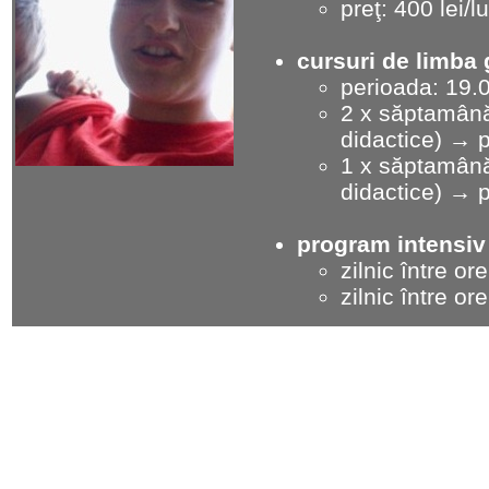
preţ: 400 lei/l
cursuri de limba
perioada: 19.0
2 x săptamână,
didactice) → p
1 x săptamână,
didactice) → p
program intensiv
zilnic între o
zilnic între o