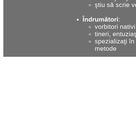
ştiu să scrie 
Îndrumători
:
vorbitori nat
tineri, entuziaş
spezializaţi î
metode