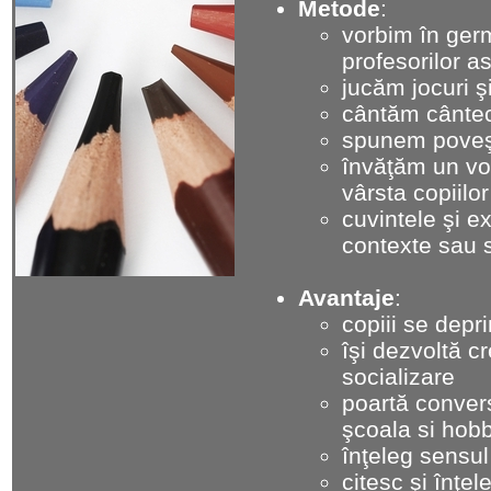
Metode
:
vorbim în germ
profesorilor a
jucăm jocuri ş
cântăm cântec
spunem poveşt
învăţăm un vo
vârsta copiilor
cuvintele şi e
contexte sau s
Avantaje
:
copiii se depr
îşi dezvoltă cr
socializare
poartă convers
şcoala si hobb
înţeleg sensul
citesc şi înţe