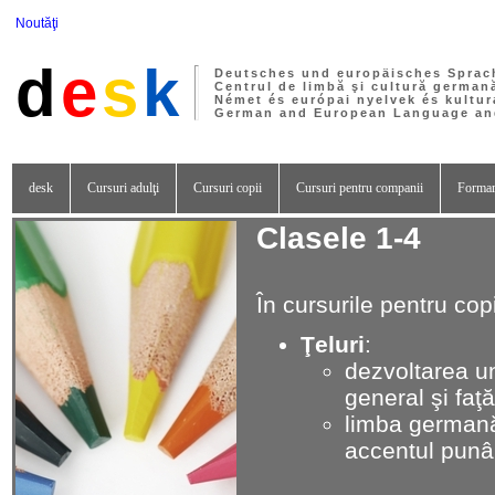
Noutăţi
d
e
s
k
Deutsches und europäisches Sprac
Centrul de limbă şi cultură german
Német és európai nyelvek és kultur
German and European Language and
desk
Cursuri adulţi
Cursuri copii
Cursuri pentru companii
Formar
Clasele 1-4
În cursurile pentru cop
Ţeluri
:
dezvoltarea un
general şi faţ
limba germană
accentul punân