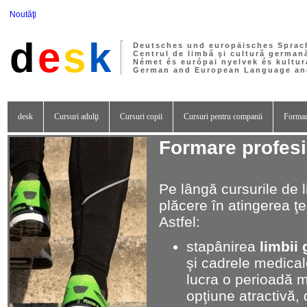
Noutăţi
d
e
s
k
Deutsches und europäisches Sprac
Centrul de limbă şi cultură german
Német és európai nyelvek és kultur
German and European Language and
desk
Cursuri adulţi
Cursuri copii
Cursuri pentru companii
Formar
Formare profes
Pe lângă cursurile de l
plăcere în atingerea ţ
Astfel:
stapânirea
limbii
şi cadrele medical
lucra o perioadă 
opţiune atractivă,