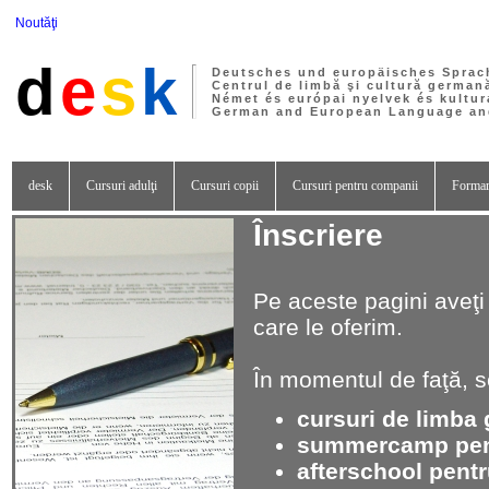
Noutăţi
d
e
s
k
Deutsches und europäisches Sprac
Centrul de limbă şi cultură german
Német és európai nyelvek és kultur
German and European Language and
desk
Cursuri adulţi
Cursuri copii
Cursuri pentru companii
Formar
Înscriere
Pe aceste pagini aveţi o
care le oferim.
În momentul de faţă, se
cursuri de limba
summercamp pent
afterschool pentr