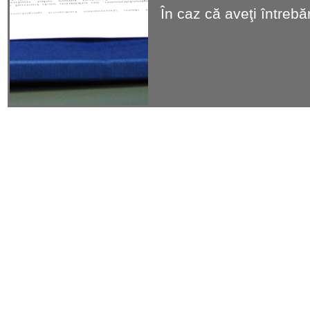
În caz că aveţi întrebă