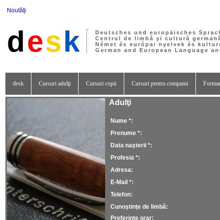
Noutăţi
d
e
s
k
Deutsches und europäisches Sprac
Centrul de limbă şi cultură german
Német és európai nyelvek és kultur
German and European Language and
desk
Cursuri adulţi
Cursuri copii
Cursuri pentru companii
Formar
Adulţi
Nume *
Prenume *
Data naşterii *
Profesia *
Adresa
E-Mail *
Telefon
Cunoştinţe de limbă
Preferinţe orar